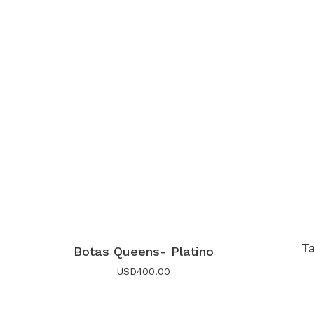
T
Botas Queens- Platino
USD
400.00