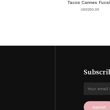
Tacos Cannes Fucs
USD
250.00
Subscri