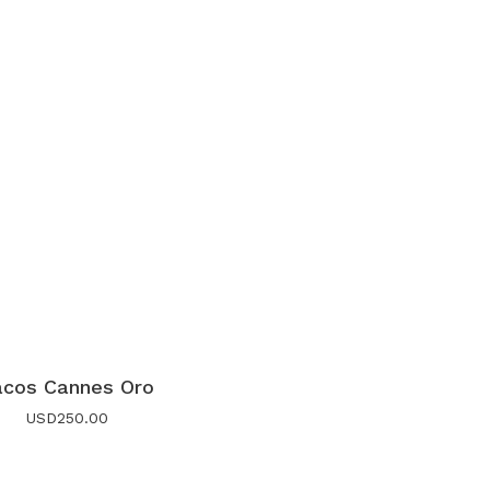
acos Cannes Oro
USD
250.00