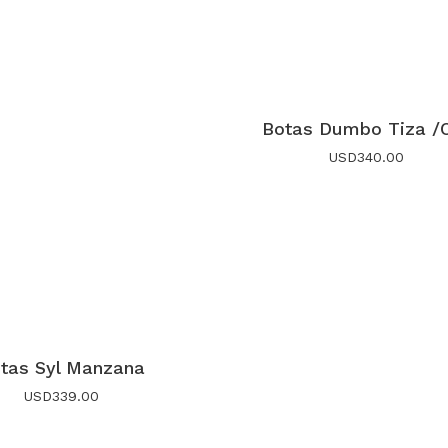
Botas Dumbo Tiza /
USD
340.00
tas Syl Manzana
USD
339.00