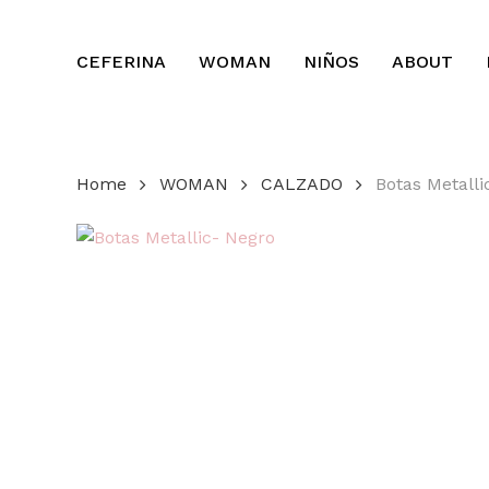
Skip
to
CEFERINA
WOMAN
NIÑOS
ABOUT
main
content
Home
WOMAN
CALZADO
Botas Metalli