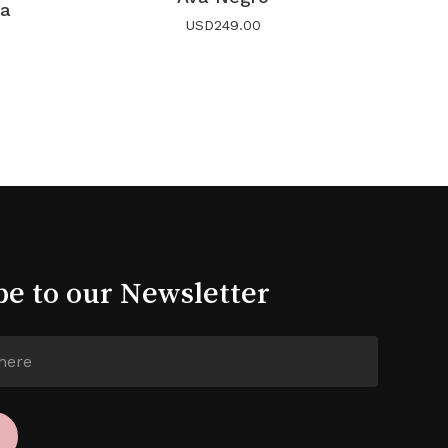
ia
USD
249.00
be to our Newsletter