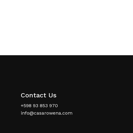
Contact Us
+598 93 853 970
info@casarowena.com