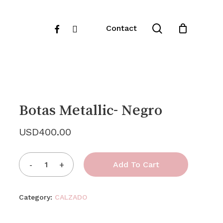
Close
search
facebook
instagram
Contact
Cart
Botas Metallic- Negro
USD
400.00
Add To Cart
Category:
CALZADO