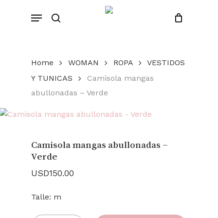
Skip
Menu
to
search
Close
Cart
Cart
main
content
Home
WOMAN
ROPA
VESTIDOS
Y TUNICAS
Camisola mangas
abullonadas – Verde
Camisola mangas abullonadas –
Verde
USD
150.00
Talle: m