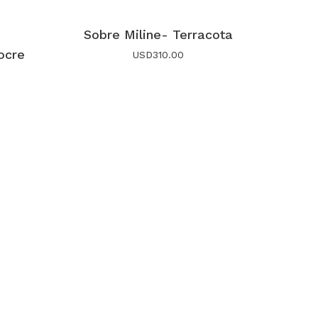
Sobre Miline- Terracota
 ocre
USD
310.00