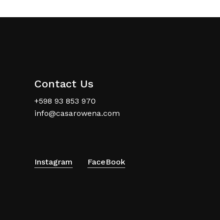
Contact Us
+598 93 853 970
info@casarowena.com
Instagram
FaceBook