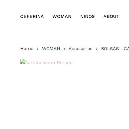
Skip
to
CEFERINA
WOMAN
NIÑOS
ABOUT
main
content
Home
WOMAN
Accesorios
BOLSAS - C