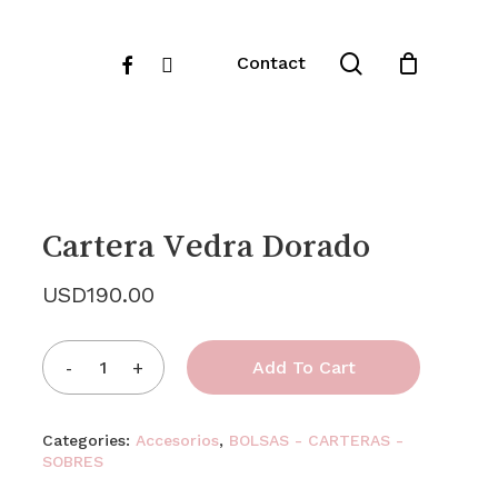
Close
search
facebook
instagram
Contact
Cart
Cartera Vedra Dorado
USD
190.00
Add To Cart
Categories:
Accesorios
,
BOLSAS - CARTERAS -
SOBRES