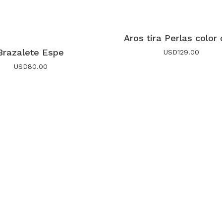
Aros tira Perlas color
Brazalete Espe
USD
129.00
USD
80.00