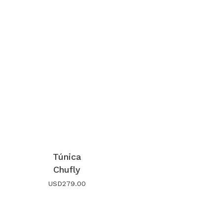
Túnica
Chufly
USD
279.00