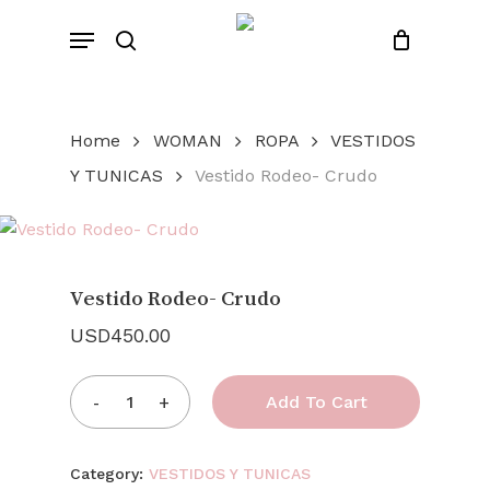
Skip
Menu
to
search
Close
Cart
Cart
main
content
Home
WOMAN
ROPA
VESTIDOS
Y TUNICAS
Vestido Rodeo- Crudo
Vestido Rodeo- Crudo
USD
450.00
Add To Cart
Category:
VESTIDOS Y TUNICAS