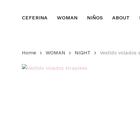
Skip
to
CEFERINA
WOMAN
NIÑOS
ABOUT
main
content
Home
WOMAN
NIGHT
Vestido volados 