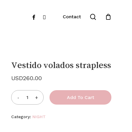
Close
search
facebook
instagram
Contact
Cart
Vestido volados strapless
USD
260.00
Add To Cart
Category:
NIGHT