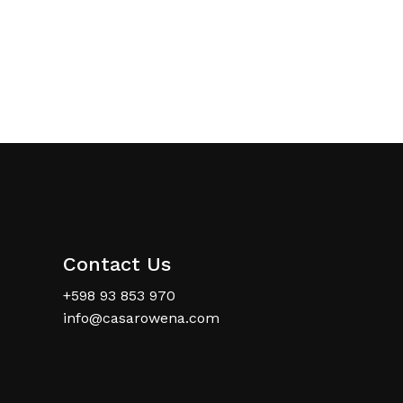
Contact Us
+598 93 853 970
info@casarowena.com