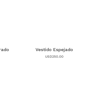
orado
Vestido Espejado
USD
250.00