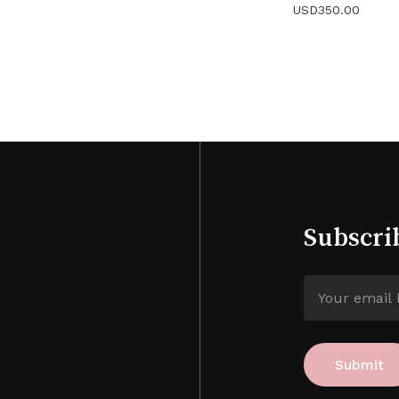
USD
350.00
Subscri