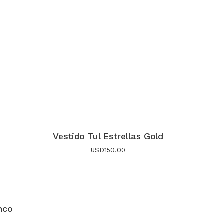
Vestido Tul Estrellas Gold
USD
150.00
nco