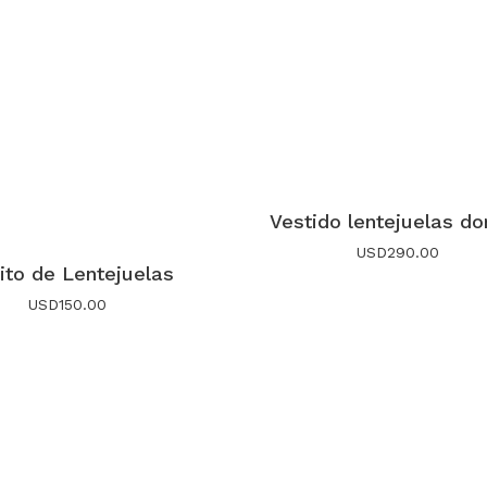
Vestido lentejuelas d
USD
290.00
ito de Lentejuelas
USD
150.00